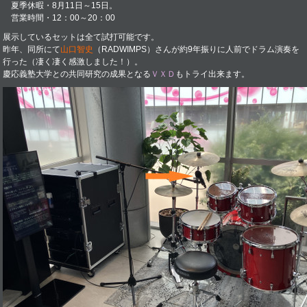
夏季休暇・8月11日～15日。
営業時間・12：00～20：00
展示しているセットは全て試打可能です。
昨年、同所にて
山口智史
（RADWIMPS）さんが約9年振りに人前でドラム演奏を
行った（凄く凄く感激しました！）。
慶応義塾大学との共同研究の成果となる
ＶＸＤ
もトライ出来ます。