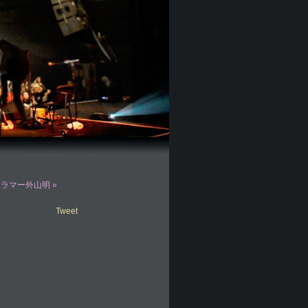
ラマー外山明 »
Tweet