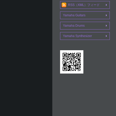
RSS（XML）フィード
Yamaha Guitars
Yamaha Drums
Yamaha Synthesizer