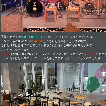
手前のセットは
Stage Custom Hip
。ヘッドを全てメッシュヘッドに交換。
シンバルもZildjianの
Low Volume
とこちらも音量を下げる効果絶大。
これだけでは普通？そこでヤマハドラムには様々な機材がありますので
、もちろん使ってます！
EAD10
で全体の音をカバーし、各タム、スネアにはトリガーマイク
DT50T
をセッ
ドラム音ではない面白い音でドラムを楽しめます！是非トライしてみてください。