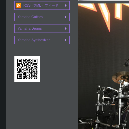
RSS（XML）フィード
Yamaha Guitars
Yamaha Drums
Yamaha Synthesizer