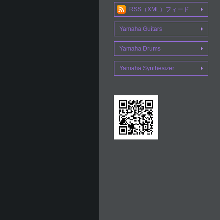
RSS（XML）フィード
Yamaha Guitars
Yamaha Drums
Yamaha Synthesizer