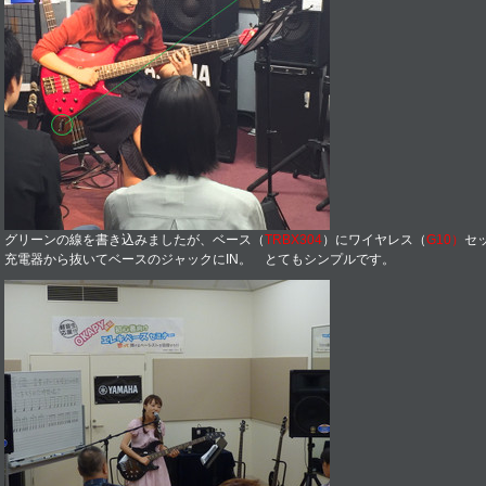
グリーンの線を書き込みましたが、ベース（
TRBX304
）にワイヤレス（
G10）
セ
充電器から抜いてベースのジャックにIN。 とてもシンプルです。