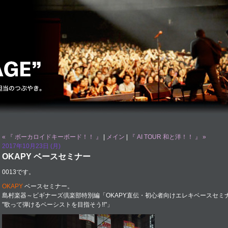
« 『 ボーカロイドキーボード！！ 』
|
メイン
|
『 AI TOUR 和と洋！！ 』 »
2017年10月23日 (月)
OKAPY ベースセミナー
0013です。
OKAPY
ベースセミナー。
島村楽器～ビギナーズ倶楽部特別編「OKAPY直伝・初心者向けエレキベースセミ
"歌って弾けるベーシストを目指そう!!"」