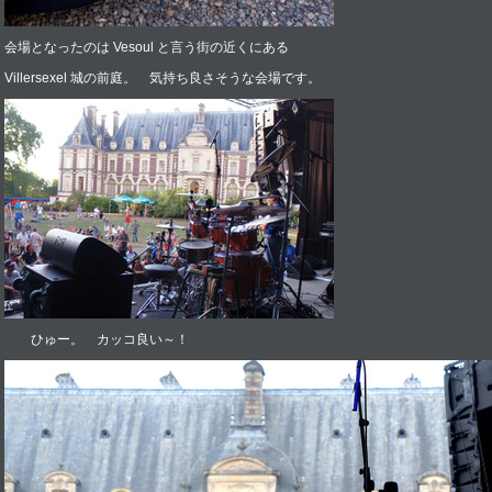
会場となったのは Vesoul と言う街の近くにある
Villersexel 城の前庭。 気持ち良さそうな会場です。
ひゅー。 カッコ良い～！