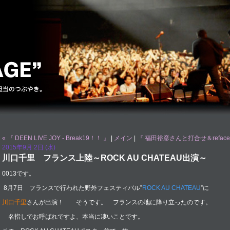
« 『 DEEN LIVE JOY - Break19！！ 』
|
メイン
|
『 福田裕彦さんと打合せ＆reface
2015年9月 2日 (水)
川口千里 フランス上陸～ROCK AU CHATEAU出演～
0013です。
8月7日 フランスで行われた野外フェスティバル”
ROCK AU CHATEAU
”に
川口千里
さんが出演！ そうです。 フランスの地に降り立ったのです。
名指しでお呼ばれですよ、本当に凄いことです。