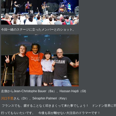
今回一緒のステージに立ったメンバーとのショット。
左側からJean-Christophe Bauer（Ba）、
Hassan Hajdi（Gt)
川口千里
さん（Dr）、Séraphin Palmeri（Key）
フランスでも、臆することなく叩きまくって来た事でしょう！ ドンドン世界に
行ってもらいたいです。 今後も目が離せない大注目のドラマーです！