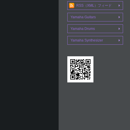
RSS（XML）フィード
Yamaha Guitars
Yamaha Drums
Yamaha Synthesizer