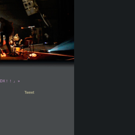
DX！！ 』 »
Tweet