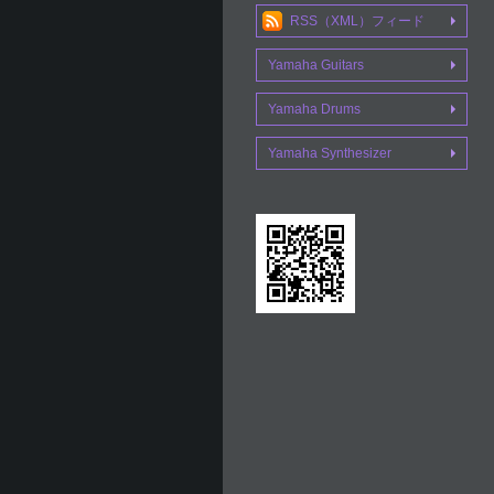
RSS（XML）フィード
Yamaha Guitars
Yamaha Drums
Yamaha Synthesizer