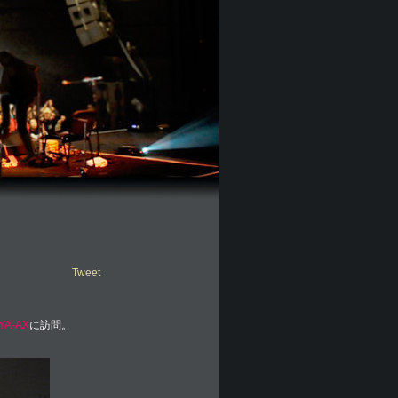
Tweet
YA-AX
に訪問。