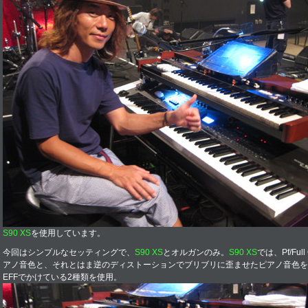
S90 XS
を使用しています。
今回はシンプルなセッティングで、
S90 XS
とオルガンのみ。
S90 XS
では、Pf/Ful
アノ音色と、それとはま逆のディストーションでブリブリに歪ませたピアノ音色を
EFFでかけている2種類を使用。