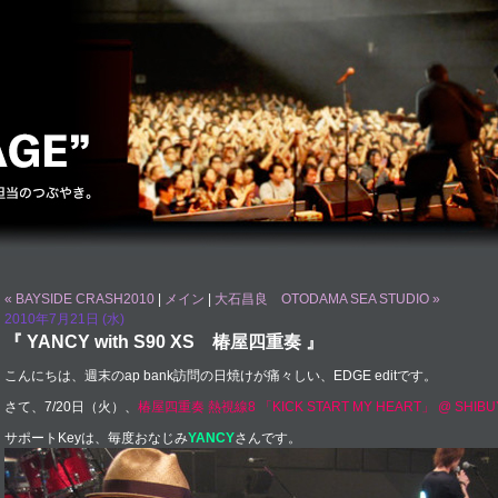
« BAYSIDE CRASH2010
|
メイン
|
大石昌良 OTODAMA SEA STUDIO »
2010年7月21日 (水)
『 YANCY with S90 XS 椿屋四重奏 』
こんにちは、週末のap bank訪問の日焼けが痛々しい、EDGE editです。
さて、7/20日（火）、
椿屋四重奏 熱視線8 「KICK START MY HEART」 @ SHIBU
サポートKeyは、毎度おなじみ
YANCY
さんです。