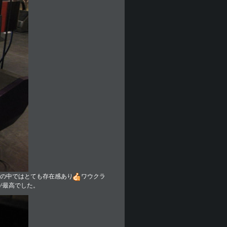
の中ではとても存在感あり
ワウクラ
が最高でした。